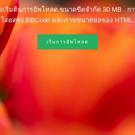
่อเริ่มต้นการอัพโหลด.ขนาดขีดจำกัด 30 MB . ก
โดยตรง BBCode และภาพขนาดย่อของ HTML.
เริ่มการอัพโหลด